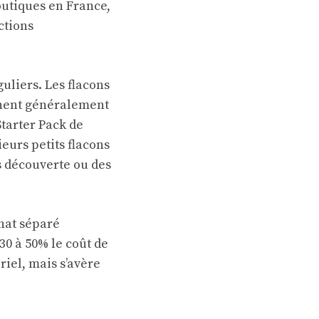
outiques en France,
ctions
uliers. Les flacons
nnent généralement
Starter Pack de
ieurs petits flacons
s découverte ou des
chat séparé
30 à 50% le coût de
riel, mais s’avère