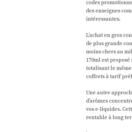
codes promotionnel
des enseignes com
intéressantes.
L’achat en gros co
de plus grande co
moins chers au mill
170ml est proposé à
totalisant le même
coffrets à tarif pré
Une autre approche 
d’arômes concentré
vos e-liquides. Cet
rentable à long te