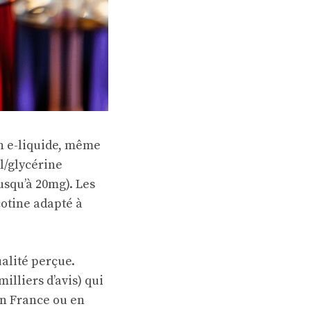
on e-liquide, même
l/glycérine
usqu’à 20mg). Les
cotine adapté à
ualité perçue.
illiers d’avis) qui
en France ou en