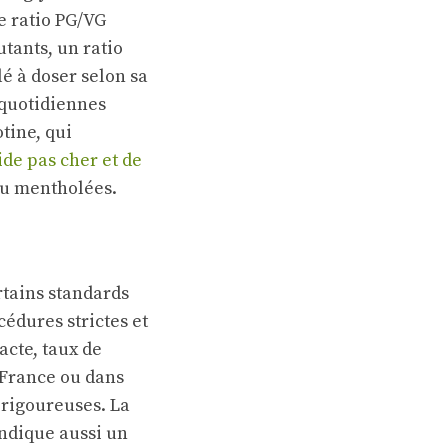
Le ratio PG/VG
tants, un ratio
é à doser selon sa
 quotidiennes
tine, qui
ide pas cher et de
ou mentholées.
rtains standards
cédures strictes et
acte, taux de
n France ou dans
rigoureuses. La
indique aussi un