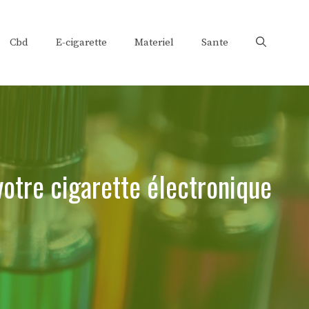
Cbd
E-cigarette
Materiel
Sante
votre cigarette électronique