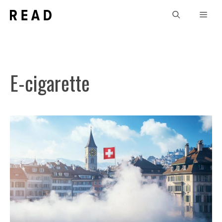
Aller
Men
au
contenu
E-cigarette