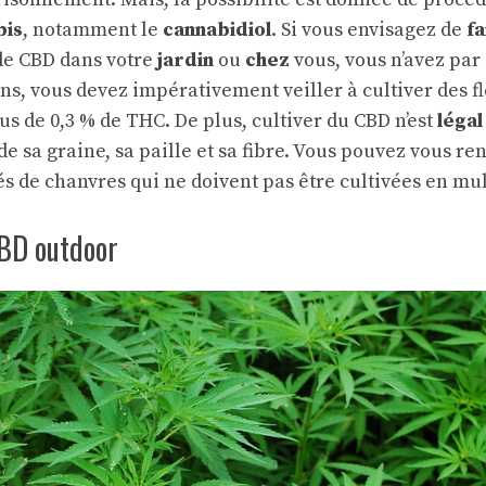
bis
, notamment le
cannabidiol
. Si vous envisagez de
fa
e CBD dans votre
jardin
ou
chez
vous, vous n’avez par
s, vous devez impérativement veiller à cultiver des f
us de 0,3 % de THC. De plus, cultiver du CBD n’est
légal
 de sa graine, sa paille et sa fibre. Vous pouvez vous r
és de chanvres qui ne doivent pas être cultivées en mul
CBD outdoor