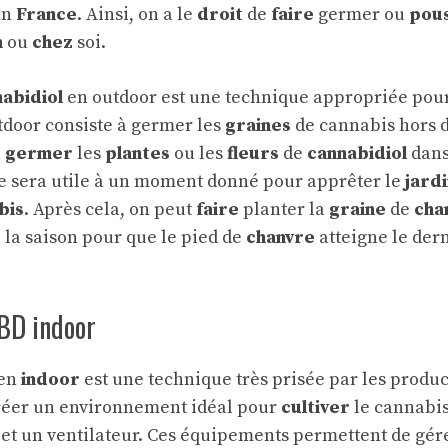
en
France
. Ainsi, on a le
droit
de
faire
germer ou
pou
n
ou
chez
soi.
abidiol
en outdoor est une technique appropriée pour 
door consiste à germer les
graines
de cannabis hors d
e
germer
les
plantes
ou les
fleurs
de
cannabidiol
dans
e sera utile à un moment donné pour apprêter le
jard
bis
. Après cela, on peut
faire
planter la
graine
de
cha
re la saison pour que le pied de
chanvre
atteigne le dern
CBD indoor
 en
indoor
est une technique très prisée par les produ
créer un environnement idéal pour
cultiver
le cannabis
r et un ventilateur. Ces équipements permettent de gér