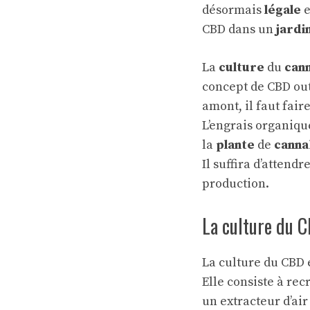
désormais
légale
CBD dans un
jardi
La
culture
du
cann
concept de CBD out
amont, il faut fair
L’engrais organiqu
la
plante
de
canna
Il suffira d’attend
production.
La culture du 
La culture du CBD
Elle consiste à re
un extracteur d’ai