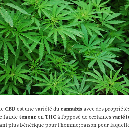
le
CBD
est une variété du
cannabis
avec des propriétés
e faible
teneur
en
THC
à l’opposé de certaines
variét
tant plus bénéfique pour l’homme; raison pour laquell