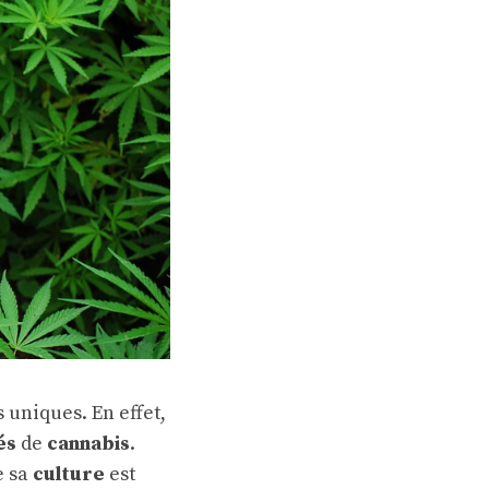
 uniques. En effet,
és
de
cannabis
.
e sa
culture
est