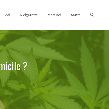
Cbd
E-cigarette
Materiel
Sante
micile ?