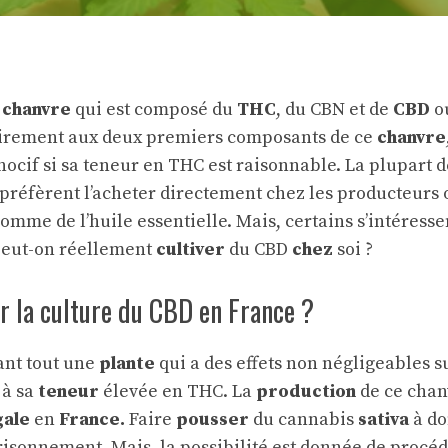
n
chanvre
qui est composé du
THC
, du CBN et de
CBD
o
irement aux deux premiers composants de ce
chanvre
 nocif si sa teneur en THC est raisonnable. La plupar
préfèrent l’acheter directement chez les producteurs 
omme de l’huile essentielle. Mais, certains s’intéress
 peut-on réellement
cultiver
du CBD
chez
soi ?
sur la culture du CBD en France ?
ant tout une
plante
qui a des effets non négligeables s
 à sa
teneur
élevée en THC. La
production
de ce chanv
gale
en
France.
Faire
pousser
du cannabis
sativa
à do
isonnement. Mais, la possibilité est donnée de procéd