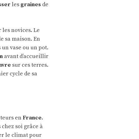
sser
les
graines
de
les novices. Le
e sa maison. En
 un vase ou un pot.
in
avant d’accueillir
nvre
sur ces terres.
ier cycle de sa
cteurs en
France
.
 chez soi grâce à
er le climat pour