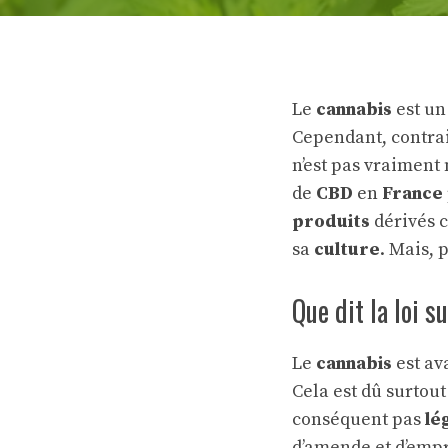
Le
cannabis
est u
Cependant, contra
n’est pas vraiment
de
CBD
en
France
produits
dérivés c
sa
culture
. Mais,
Que dit la loi 
Le
cannabis
est av
Cela est dû surtout
conséquent pas
lé
d’amende et d’empr