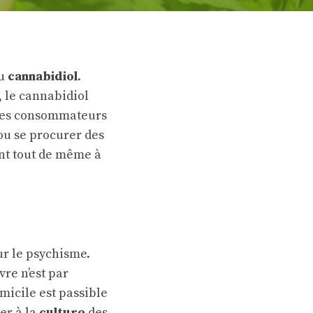
u
cannabidiol
.
, le cannabidiol
t des consommateurs
ou se procurer des
ent tout de même à
ur le psychisme.
re n’est par
micile est passible
er à la
culture
des