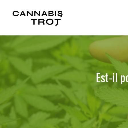
Aller
au
contenu
Est-il 