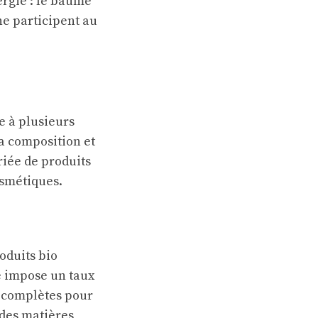
ergie : le baume
ane participent au
e à plusieurs
sa composition et
iée de produits
osmétiques.
roduits bio
le impose un taux
s complètes pour
 des matières