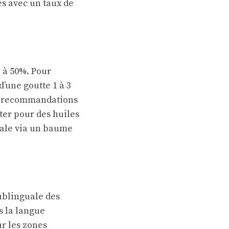
es avec un taux de
% à 50%. Pour
’une goutte 1 à 3
les recommandations
ter pour des huiles
cale via un baume
sublinguale des
s la langue
r les zones