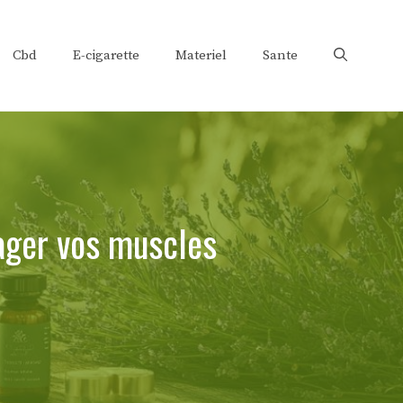
Cbd
E-cigarette
Materiel
Sante
ager vos muscles