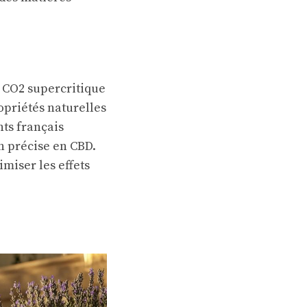
u CO2 supercritique
opriétés naturelles
nts français
n précise en CBD.
miser les effets