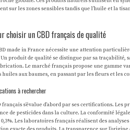
oche globale. Ces produits naturels s’utilisent en syn
nt sur les zones sensibles tandis que l’huile et la tis
ur choisir un CBD français de qualité
CBD made in France nécessite une attention particulièr
 Un produit de qualité se distingue par sa traçabilité, 
abrication. Le marché français propose une gamme var
s huiles aux baumes, en passant par les fleurs et les c
ications à rechercher
 français s’évalue d’abord par ses certifications. Les p
ence de pesticides dans la culture. La conformité léga
 0,3%. Les laboratoires français réalisent des analyse
tion exacte des produits. La transparence sur l’origine