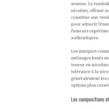
session. Le tumba
nicotine, offrant 
constitue une vers
pour adoucir l’ens
fumeurs expériment
authentiques.
Les marques comme
mélanges basés sur 
teneur en nicotine
tolérance à la nico
généralement les c
options plus corsé
Les compositions et