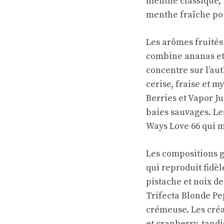
menthe classique, 
menthe fraîche po
Les arômes fruités
combine ananas et
concentre sur l’aut
cerise, fraise et m
Berries et Vapor J
baies sauvages. Le
Ways Love 66 qui m
Les compositions g
qui reproduit fidè
pistache et noix d
Trifecta Blonde Pe
crémeuse. Les cré
et cranberry, tan