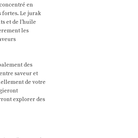
 concentré en
 fortes. Le jurak
s et de l’huile
ièrement les
aveurs
palement des
 entre saveur et
iellement de votre
égieront
rront explorer des