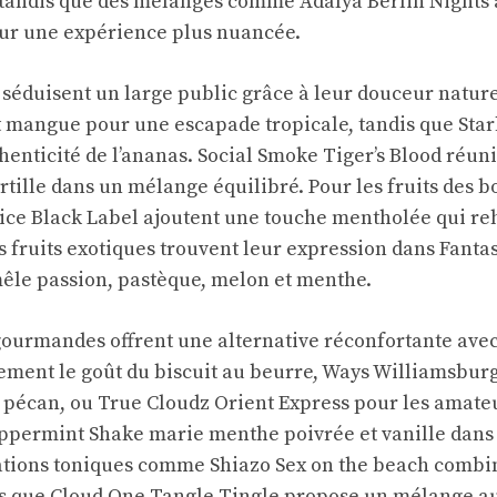
tandis que des mélanges comme Adalya Berlin Nights 
ur une expérience plus nuancée.
 séduisent un large public grâce à leur douceur natur
 mangue pour une escapade tropicale, tandis que Sta
henticité de l’ananas. Social Smoke Tiger’s Blood réun
yrtille dans un mélange équilibré. Pour les fruits des bo
uice Black Label ajoutent une touche mentholée qui re
s fruits exotiques trouvent leur expression dans Fant
êle passion, pastèque, melon et menthe.
ourmandes offrent une alternative réconfortante avec
lement le goût du biscuit au beurre, Ways Williamsburg
e pécan, ou True Cloudz Orient Express pour les amate
ppermint Shake marie menthe poivrée et vanille dans
ations toniques comme Shiazo Sex on the beach combi
dis que Cloud One Tangle Tingle propose un mélange a