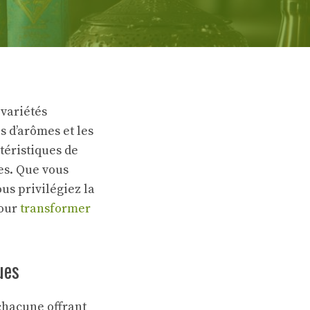
 variétés
s d’arômes et les
téristiques de
es. Que vous
s privilégiez la
pour
transformer
ues
 chacune offrant