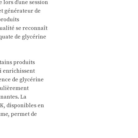
 lors d’une session
 et générateur de
produits
ualité se reconnaît
équate de glycérine
tains produits
i enrichissent
sence de glycérine
culièrement
nantes. La
K, disponibles en
mme, permet de