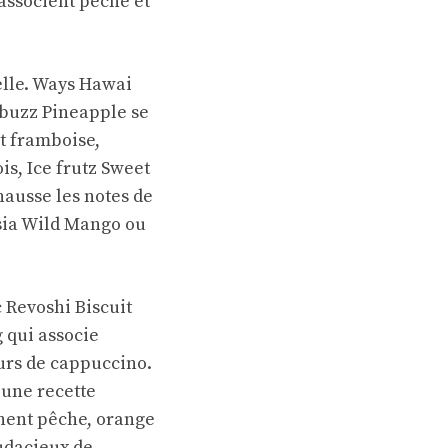
associent pêche et
elle. Ways Hawai
rbuzz Pineapple se
it framboise,
is, Ice frutz Sweet
hausse les notes de
asia Wild Mango ou
 Revoshi Biscuit
 qui associe
urs de cappuccino.
 une recette
nent pêche, orange
udacieux de